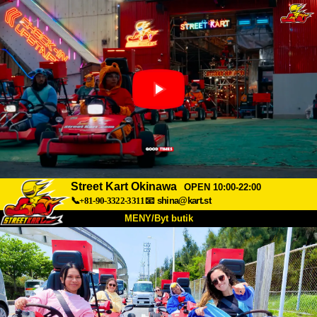
Street Kart Okinawa
OPEN 10:00-22:00
📞+81-90-3322-3311
📧
shina@kart.st
MENY/Byt butik
HEM
Om oss
Specifikationer
Pris
Hitta hit
Röster
FAQ