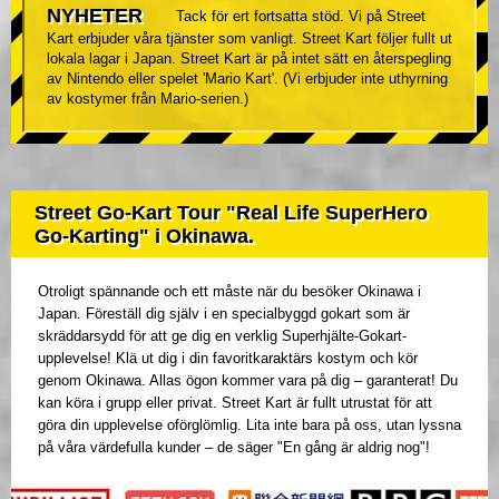
NYHETER
Tack för ert fortsatta stöd. Vi på Street
Kart erbjuder våra tjänster som vanligt. Street Kart följer fullt ut
lokala lagar i Japan. Street Kart är på intet sätt en återspegling
av Nintendo eller spelet 'Mario Kart'. (Vi erbjuder inte uthyrning
av kostymer från Mario-serien.)
Street Go-Kart Tour "Real Life SuperHero
Go-Karting" i Okinawa.
Otroligt spännande och ett måste när du besöker Okinawa i
Japan. Föreställ dig själv i en specialbyggd gokart som är
skräddarsydd för att ge dig en verklig Superhjälte-Gokart-
upplevelse! Klä ut dig i din favoritkaraktärs kostym och kör
genom Okinawa. Allas ögon kommer vara på dig – garanterat! Du
kan köra i grupp eller privat. Street Kart är fullt utrustat för att
göra din upplevelse oförglömlig. Lita inte bara på oss, utan lyssna
på våra värdefulla kunder – de säger "En gång är aldrig nog"!