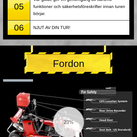
05
funktioner och säkerhetsföreskrifter innan turen
börjar.
06
NJUT AV DIN TUR!
Fordon
24%