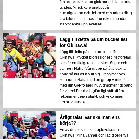
fantastiskt när solen gick ner och lamporna
tändes. Vi fick köra snabbt på
huvudgatorna och fick med oss några riktigt
bra bilder att minnas. Jag rekommenderar
starkt denna upplevelse!!
Lägg till detta på din bucket list
för Okinawa!
Lägg till detta på din bucket list för
Okinawa! Mycket professionellt litet företag
som är en riktigt rolig aktivitet för par och
vänner i Naha! Vår grupp på åtta vuxna
hade så kul att klä ut sig i kostymer och
köra runt i Naha med en grupp vänner! Ta
med din GoPro med huvudmonteringsband
för video! Ett så oförglömligt sätt att fira—
rekommenderas starkt, och vi kommer
definitivt tillbaka!
Ärligt talat, var ska man ens
börja??
En av de mest unika upplevelserna i
Okinawa! Mina vänner och jag gjorde två