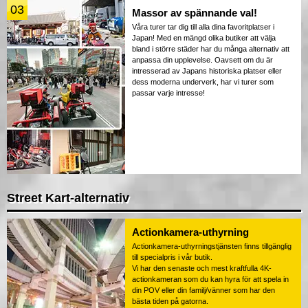
03
Massor av spännande val!
Våra turer tar dig till alla dina favoritplatser i
Japan! Med en mängd olika butiker att välja
bland i större städer har du många alternativ att
anpassa din upplevelse. Oavsett om du är
intresserad av Japans historiska platser eller
dess moderna underverk, har vi turer som
passar varje intresse!
Street Kart-alternativ
Actionkamera-uthyrning
Actionkamera-uthyrningstjänsten finns tillgänglig
till specialpris i vår butik.
Vi har den senaste och mest kraftfulla 4K-
actionkameran som du kan hyra för att spela in
din POV eller din familj/vänner som har den
bästa tiden på gatorna.