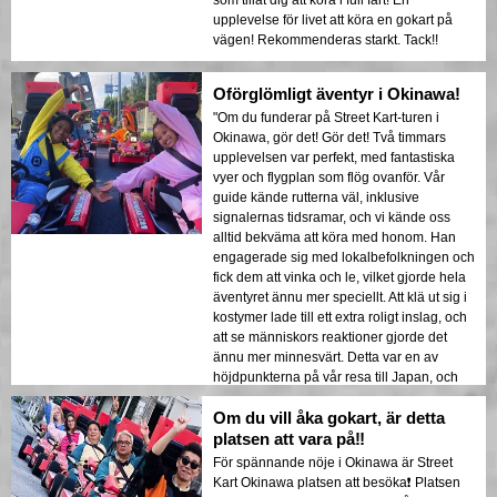
upplevelse för livet att köra en gokart på
vägen! Rekommenderas starkt. Tack!!
Oförglömligt äventyr i Okinawa!
"Om du funderar på Street Kart-turen i
Okinawa, gör det! Gör det! Två timmars
upplevelsen var perfekt, med fantastiska
vyer och flygplan som flög ovanför. Vår
guide kände rutterna väl, inklusive
signalernas tidsramar, och vi kände oss
alltid bekväma att köra med honom. Han
engagerade sig med lokalbefolkningen och
fick dem att vinka och le, vilket gjorde hela
äventyret ännu mer speciellt. Att klä ut sig i
kostymer lade till ett extra roligt inslag, och
att se människors reaktioner gjorde det
ännu mer minnesvärt. Detta var en av
höjdpunkterna på vår resa till Japan, och
jag rekommenderar det starkt!"
Om du vill åka gokart, är detta
platsen att vara på‼️
För spännande nöje i Okinawa är Street
Kart Okinawa platsen att besöka❗️ Platsen