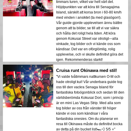
timmars turen, vilket var helt värt det.
Höjdpunkten var att köra till Senagajima
Island, särskilt att korsa bron i 60-80 km/h
med vinden i ansiktet (ta med glasögon!).
Vår guide gjorde upplevelsen ännu bättre
genom att ta bilder, se till att vi var säkra
och hålla det roligt hela tiden. Att köra
genom Kokusai Street var otroligt—alla
vinkade, tog bilder och vi kände oss som
kändisar. Det var en oförglömlig, rolig
upplevelse, och vi skulle definitivt göra det
igen. Rekommenderas starkt!
Cruisa runt Okinawa med stil!
"Vi valde tvåtimmars nattkursen O-M och
hade otroligt kul! Vår underbara guide tog
oss till den vackra Senaga Island för
fantastiska fotoögonblick och sedan till den
världsberömda Kokusai Dori, som i princip
är en mini Las Vegas Strip. Med alla som
tog bilder av oss från vänster till höger
kände vi oss som kändisar i våra
fantastiska onesies. Om du planerar en
resa till Okinawa måste du definitivt bocka
av detta på din bucket list!🏎️💨 5/5 ⭐️"