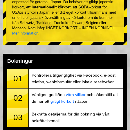
anpassad för gatorna i Japan. Du behöver ett giltigt japanskt
körkort,
ett internationellt körkort
, ett SOFA-körkort för
USA:s styrkor i Japan, eller ditt eget körkort tillsammans med
en officiell japansk översättning av körkortet om du kommer
från Schweiz, Tyskland, Frankrike, Taiwan, Belgien eller
Monaco. Kom ihåg: INGET KÖRKORT – INGEN KÖRNING!!
Mer information
.
Bokningar
Kontrollera tillgänglighet via Facebook, e-post,
01
telefon, webbformulär eller lokala resebyråer.
Vänligen godkänn
våra villkor
och säkerställ att
02
du har ett
giltigt körkort
i Japan.
Bekräfta detaljerna för din bokning via vårt
03
bekräftelsemail.