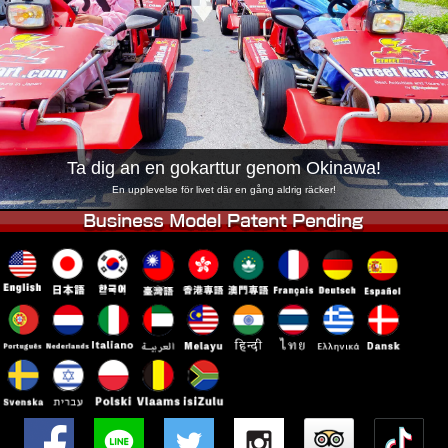
Företag
Boka
Byt butik
Tokyo Shinagawa
Tokyo Akihabara#1
Tokyo Akihabara#2
Tokyo Shibuya
Tokyo Shibuya Annex
Tokyo Bay
Ta dig an en gokarttur genom Okinawa!
Tokyo Asakusa
Osaka
En upplevelse för livet där en gång aldrig räcker!
Okinawa