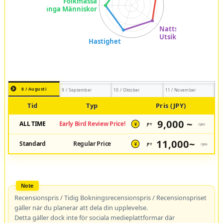
8 / Augusti
9 / September
10 / Oktober
11 / November
Tid
Typ
Pris (JPY)
9,000 ~
ALL TIME
Early Bird Review Price!
JPY
/pax
¥
11,000~
Standard
Regular Price
JPY
/pax
¥
Recensionspris / Tidig Bokningsrecensionspris / Recensionspriset
gäller när du planerar att dela din upplevelse.
Detta gäller dock inte för sociala medieplattformar där