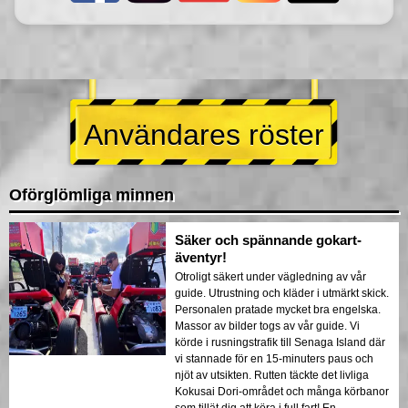
Användares röster
Oförglömliga minnen
Säker och spännande gokart-
äventyr!
Otroligt säkert under vägledning av vår
guide. Utrustning och kläder i utmärkt skick.
Personalen pratade mycket bra engelska.
Massor av bilder togs av vår guide. Vi
körde i rusningstrafik till Senaga Island där
vi stannade för en 15-minuters paus och
njöt av utsikten. Rutten täckte det livliga
Kokusai Dori-området och många körbanor
som tillät dig att köra i full fart! En