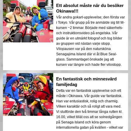
Ett absolut måste när du besöker
Okinawa!!!
Vår andra gokart-upplevelse; den första var
i Tokyo. Vår grupp på tre anmälde sig till M-
kursen ~2 timmar. Började med säkerhets-
och instruktionsvideo på engelska. Vår
guide är en utmärkt fotograf och tog bilder
av gruppen vid nästan varje stopp.
Vilopausen var på den natursköna
Senagajima Island där vi åt Blue Seal-
glass. Sammantaget önskade jag att
kursen var längre och hade fler vilostopp.
En fantastisk och minnesvärd
familjedag
Detta var en fantastisk upplevelse och ett
måste i Okinawa. Vår guide var fantastisk.
Han var entusiastisk, rolig och charmig.
Vilken karaktär och så roligt att vara med.
Vi slutförde den två timmar långa rutten kl.
16.00, vilket tillät oss att se solnedgången
på Senaga Island och köra genom
internationella gatan på kvällen - vilket var