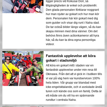
ligger precis vid Kokusai Dori, så
tillgängligheten är enkel och problemfri.
Den glada personalen förklarar noggrant
hur man njuter av gokart och hur man kör
dem. Personalen här kör gokart med dig
som guider och visar dig runt i Naha stad.
De tar också bilder längs vägen, så du kan
skapa minnen med dina vänner. Om det
behövs finns även actionkameror att hyra
här, så du kan ta dina egna personliga
videor.
Fantastisk upplevelse att köra
gokart i stadsmiljö
Att köra en gokart mitt i staden var en
fantastisk upplevelse under min resa till
Okinawa. Från det att vi gick in i butiken tills
vi var på väg hem var kundservicen 100%
hela tiden. Vår grupp var blandad med
icke-engelsktalande, och vi avslutade ändå
turen och kände oss som en familj. Detta är
ett måste om du vill ha en spännande
rundtur i centrala Naha.