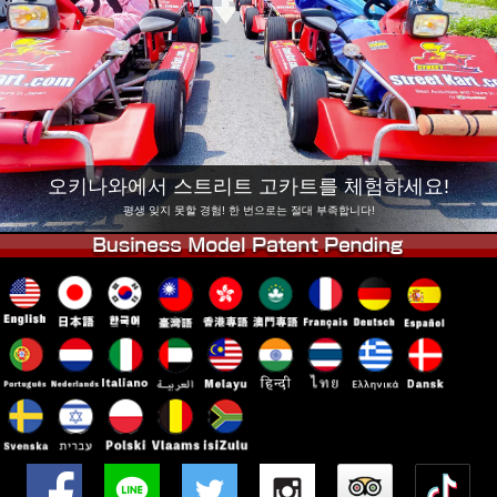
회사 정보
예약
지점 변경
도쿄 시나가와 #1
도쿄 아키하바라#1
도쿄 아키하바라#2
도쿄 시부야
도쿄 시부야 애넥스
도쿄 베이
오키나와에서 스트리트 고카트를 체험하세요!
도쿄 아사쿠사
오사카
평생 잊지 못할 경험! 한 번으로는 절대 부족합니다!
오키나와