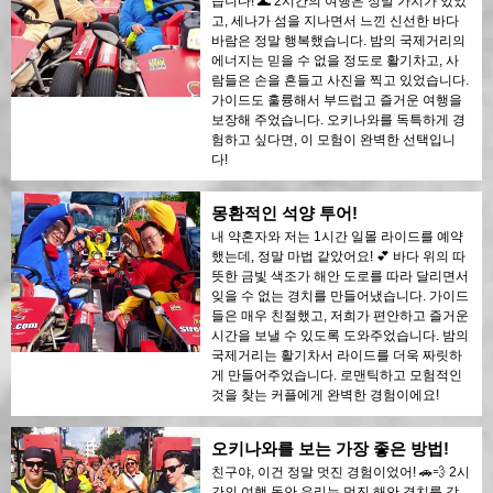
습니다! 🌊 2시간의 여행은 정말 가치가 있었
고, 세나가 섬을 지나면서 느낀 신선한 바다
바람은 정말 행복했습니다. 밤의 국제거리의
에너지는 믿을 수 없을 정도로 활기차고, 사
람들은 손을 흔들고 사진을 찍고 있었습니다.
가이드도 훌륭해서 부드럽고 즐거운 여행을
보장해 주었습니다. 오키나와를 독특하게 경
험하고 싶다면, 이 모험이 완벽한 선택입니
다!
몽환적인 석양 투어!
내 약혼자와 저는 1시간 일몰 라이드를 예약
했는데, 정말 마법 같았어요! 💕 바다 위의 따
뜻한 금빛 색조가 해안 도로를 따라 달리면서
잊을 수 없는 경치를 만들어냈습니다. 가이드
들은 매우 친절했고, 저희가 편안하고 즐거운
시간을 보낼 수 있도록 도와주었습니다. 밤의
국제거리는 활기차서 라이드를 더욱 짜릿하
게 만들어주었습니다. 로맨틱하고 모험적인
것을 찾는 커플에게 완벽한 경험이에요!
오키나와를 보는 가장 좋은 방법!
친구야, 이건 정말 멋진 경험이었어! 🚗💨 2시
간의 여행 동안 우리는 멋진 해안 경치를 감