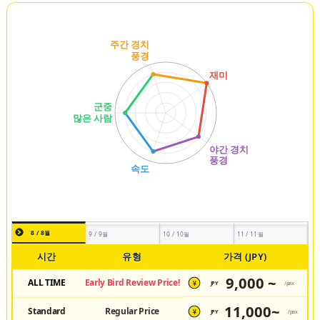
8 / 8월
9 / 9월
10 / 10월
11 / 11월
시간
유형
가격 (JPY)
9,000 ~
ALL TIME
Early Bird Review Price!
JPY
/pax
¥
11,000~
Standard
Regular Price
JPY
/pax
¥