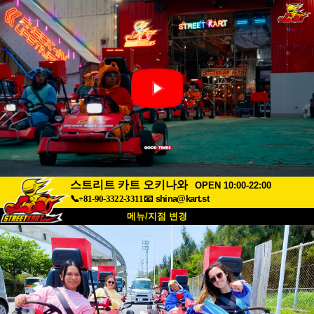
스트리트 카트 오키나와
OPEN 10:00-22:00
📞+81-90-3322-3311
📧
shina@kart.st
메뉴/지점 변경
최상단
소개
사양
가격
접근성
고객 리뷰
자주 묻는 질문