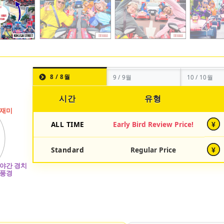
8 / 8월
9 / 9월
10 / 10월
시간
유형
ALL TIME
Early Bird Review Price!
¥
Standard
Regular Price
¥