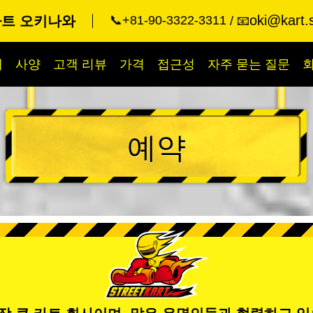
oki@kart.
카트 오키나와
📞+81-90-3322-3311
📧
개
사양
고객 리뷰
가격
접근성
자주 묻는 질문
예약