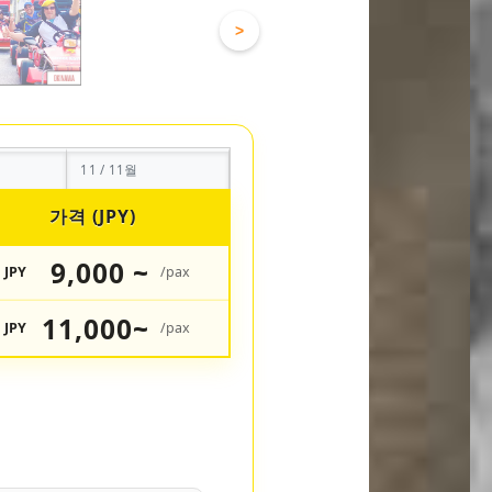
>
11 / 11월
가격 (JPY)
9,000 ~
JPY
/pax
11,000~
JPY
/pax