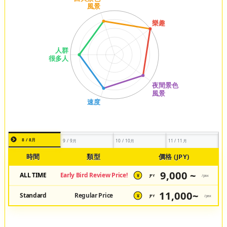
8 / 8月
9 / 9月
10 / 10月
11 / 11月
時間
類型
價格 (JPY)
9,000 ~
ALL TIME
Early Bird Review Price!
JPY
/pax
¥
11,000~
Standard
Regular Price
JPY
/pax
¥