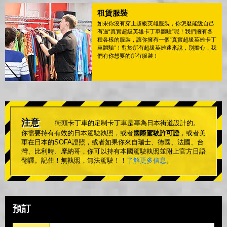
租賃服裝
如果你沒有穿上超級英雄服裝，你怎麼能說自己
有過“真實超級英雄卡丁車體驗”呢！我們擁有各
種各樣的服裝，讓你擁有一個“真實超級英雄卡丁
車體驗”！對於所有超級英雄迷來說，別擔心，我
們有你想要的所有服裝！
注意
街頭卡丁車的定制卡丁車是專為日本街道設計的。
你需要持有有效的日本駕駛執照，或者
國際駕駛許可證
，或者美
軍在日本的SOFA證照，或者如果你來自瑞士、德國、法國、台
灣、比利時、摩納哥，你可以持有本國駕駛執照並附上官方日語
翻譯。記住！無執照，無法駕駛！！
了解更多信息
。
預訂