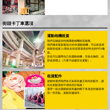
街頭卡丁車選項
運動相機租賃
我們店鋪提供特價運動相機租賃服務。
我們擁有最新最強大的4K運動相機，可以租賃來
錄製您或家人/朋友在街頭度過美好時光的POV畫
面。
您也可以攜帶自己的運動相機，安裝在胸部、頭
部或身體上（只要不妨礙安全駕駛）。
租賃配件
駕駛時選擇我們各式各樣有趣又時尚的配件，讓
你在駕駛過程中增添些許風格！
選擇一副太陽眼鏡或有趣的帽子來為您的服裝增
添一些亮點，駕駛穿越城市。