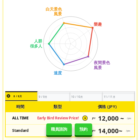
8 / 8月
9 / 9月
10 / 10月
11 / 11月
時間
類型
價格 (JPY)
12,000 ~
ALL TIME
Early Bird Review Price!
JPY
/pax
¥
14,000~
職員諮詢
預約
Standard
Regular Price
JPY
/pax
¥