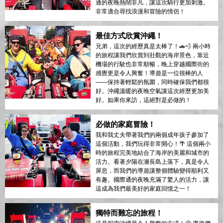
通的夜晚熱鬧非凡，讓這次騎行更加刺激。
非常適合尋找浪漫和冒險的情侶！
最佳方式欣賞沖繩！
兄弟，這次的經歷真是太棒了！🚗💨 兩小時
的旅程讓我們欣賞到壯觀的海岸景色，靠近
機場的行駛也非常順暢，晚上穿越國際街的
感覺更是令人興奮！導遊是一位很棒的人
——保持著輕鬆的氛圍，同時確保我們都很
好。沖繩溫暖的夜晚空氣讓這次經歷更加美
好。如果你來訪，這絕對是必做的！
必做的家庭冒險！
我和我丈夫帶著我們的兩個成年孩子參加了
這個活動，我們玩得非常開心！🌴 這個兩小
時的旅程完美地結合了海岸的美麗和城市的
活力。看著夕陽在瀬長島上落下，真是令人
屏息，而我們的導遊讓整個體驗變得順利又
有趣。國際通的夜晚充滿了驚人的活力，讓
這成為我們最美好的家庭回憶之一！
獨特而難忘的旅程！