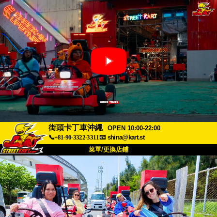
街頭卡丁車沖繩
OPEN 10:00-22:00
📞+81-90-3322-3311
📧
shina@kart.st
菜單/更換店鋪
首頁
關於
規格
價格
交通方式
顧客聲音
常見問題