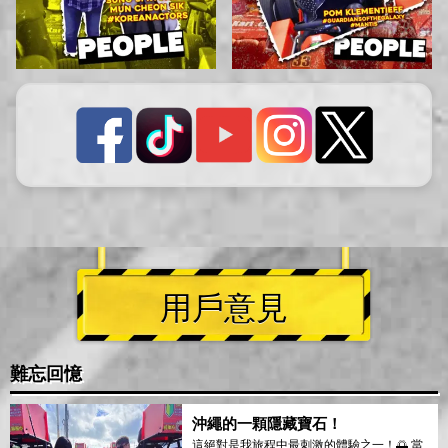
用戶意見
難忘回憶
沖繩的一顆隱藏寶石！
這絕對是我旅程中最刺激的體驗之一！🌅 當