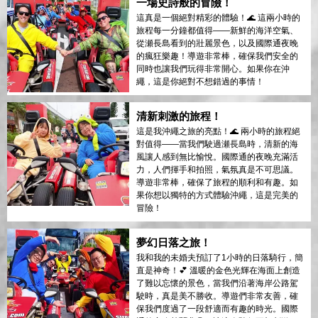
一場史詩般的冒險！
這真是一個絕對精彩的體驗！🌊 這兩小時的
旅程每一分鐘都值得——新鮮的海洋空氣、
從瀬長島看到的壯麗景色，以及國際通夜晚
的瘋狂樂趣！導遊非常棒，確保我們安全的
同時也讓我們玩得非常開心。如果你在沖
繩，這是你絕對不想錯過的事情！
清新刺激的旅程！
這是我沖繩之旅的亮點！🌊 兩小時的旅程絕
對值得——當我們駛過瀬長島時，清新的海
風讓人感到無比愉悅。國際通的夜晚充滿活
力，人們揮手和拍照，氣氛真是不可思議。
導遊非常棒，確保了旅程的順利和有趣。如
果你想以獨特的方式體驗沖繩，這是完美的
冒險！
夢幻日落之旅！
我和我的未婚夫預訂了1小時的日落騎行，簡
直是神奇！💕 溫暖的金色光輝在海面上創造
了難以忘懷的景色，當我們沿著海岸公路駕
駛時，真是美不勝收。導遊們非常友善，確
保我們度過了一段舒適而有趣的時光。國際