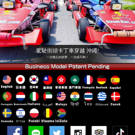
公司
預訂
更換店鋪
東京 品川 #1
東京 秋葉原 #1
東京 秋葉原 #2
東京 澀谷
東京 澀谷附店
東京灣
駕駛街頭卡丁車穿越 沖繩!
東京 淺草
大阪
一次難忘的經歷，一次絕不夠！
沖繩