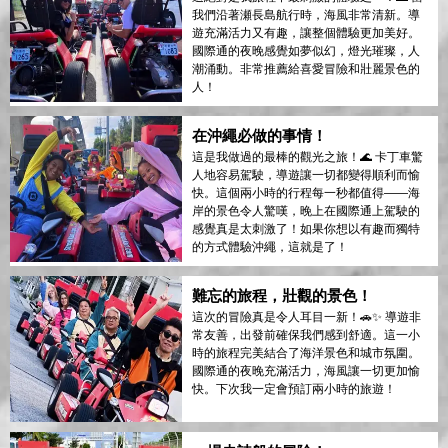
我們沿著瀬長島航行時，海風非常清新。導
遊充滿活力又有趣，讓整個體驗更加美好。
國際通的夜晚感覺如夢似幻，燈光璀璨，人
潮涌動。非常推薦給喜愛冒險和壯麗景色的
人！
在沖繩必做的事情！
這是我做過的最棒的觀光之旅！🌊 卡丁車驚
人地容易駕駛，導遊讓一切都變得順利而愉
快。這個兩小時的行程每一秒都值得——海
岸的景色令人驚嘆，晚上在國際通上駕駛的
感覺真是太刺激了！如果你想以有趣而獨特
的方式體驗沖繩，這就是了！
難忘的旅程，壯觀的景色！
這次的冒險真是令人耳目一新！🚗✨ 導遊非
常友善，出發前確保我們感到舒適。這一小
時的旅程完美結合了海洋景色和城市氛圍。
國際通的夜晚充滿活力，海風讓一切更加愉
快。下次我一定會預訂兩小時的旅遊！