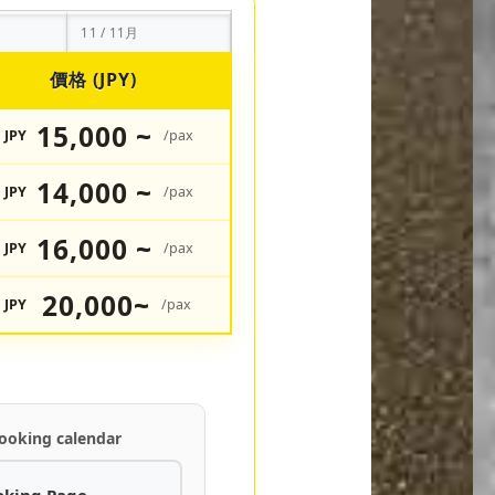
11 / 11月
價格 (JPY)
15,000 ~
JPY
/pax
14,000 ~
JPY
/pax
16,000 ~
JPY
/pax
20,000~
JPY
/pax
ooking calendar
oking Page