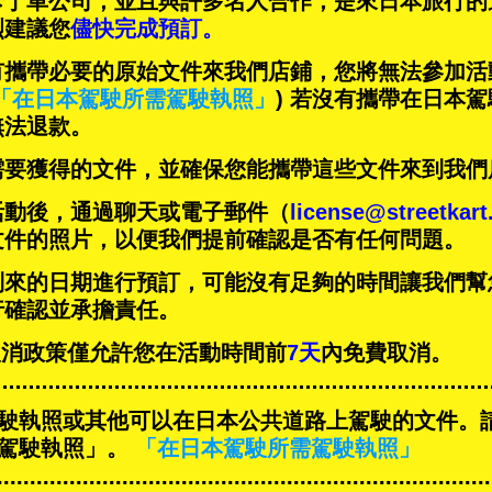
卡丁車公司，並且與
許多名人
合作，是來日本旅行的
烈建議您
儘快完成預訂。
有攜帶必要的原始文件來我們店鋪，您將無法參加活
「在日本駕駛所需駕駛執照」
) 若沒有攜帶在日本
無法退款。
需要獲得的文件，並確保您能攜帶這些文件來到我們
活動後，通過聊天或電子郵件（
license@streetkar
文件的照片，以便我們提前確認是否有任何問題。
到來的日期進行預訂，可能沒有足夠的時間讓我們幫
行確認並承擔責任。
T的取消政策僅允許您在活動時間前
7天
內免費取消。
駛執照或其他可以在日本公共道路上駕駛的文件。
駕駛執照」。
「在日本駕駛所需駕駛執照」