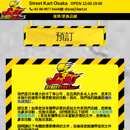
Street Kart Osaka
OPEN 12:00-19:00
📞+81-90-9977-6644
📧
shina@kart.st
菜單/更換店鋪
首頁
預訂
關於
規格
價格
交通方式
顧客聲音
常見問題
公司
預訂
更換店鋪
東京 品川 #1
東京 秋葉原 #1
東京 秋葉原 #2
東京 澀谷
我們是日本最大的卡丁車公司，並且與
許多名人
合作，是來日
東京 澀谷附店
東京灣
本旅行的遊客中
最受歡迎的活動
！因此，我們強烈建議您
儘快
完成預訂。
東京 淺草
大阪
請注意！如果您沒有攜帶必要的原始文件來我們店鋪，您將無
法參加活動，也無法退款。
(詳情請見以下說明
「在日本駕駛所
需駕駛執照」
) 若沒有攜帶在日本駕駛所需的文件，您將無法
沖繩
參加活動，也無法退款。
請閱讀以下有關您需要獲得的文件，並確保您能攜帶這些文件