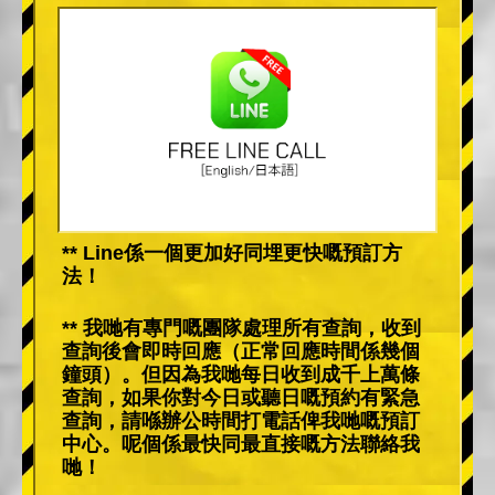
** Line係一個更加好同埋更快嘅預訂方
法！
** 我哋有專門嘅團隊處理所有查詢，收到
查詢後會即時回應（正常回應時間係幾個
鐘頭）。但因為我哋每日收到成千上萬條
查詢，如果你對今日或聽日嘅預約有緊急
查詢，請喺辦公時間打電話俾我哋嘅預訂
中心。呢個係最快同最直接嘅方法聯絡我
哋！