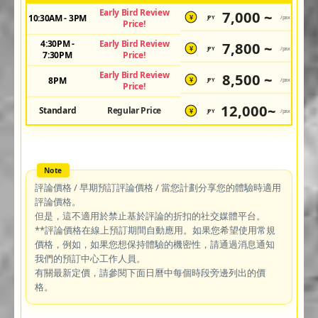
Early Bird Review
7,000 ~
10:30AM - 3PM
JPY
/pax
¥
Price!
4:30PM -
Early Bird Review
7,800 ~
JPY
/pax
¥
7:30PM
Price!
Early Bird Review
8,500 ~
8PM
JPY
/pax
¥
Price!
12,000~
Standard
Regular Price
JPY
/pax
¥
評論價格 / 早期預訂評論價格 / 當您計劃分享您的體驗時適用
評論價格。
但是，這不適用於禁止基於評論的折扣的社交媒體平台。
**評論價格在線上預訂期間自動應用。如果您希望使用常規
價格，例如，如果您想保持體驗的機密性，請通過消息通知
我們的預訂中心工作人員。
有關最新定價，請參閱下面日曆中每個時段旁邊列出的價
格。