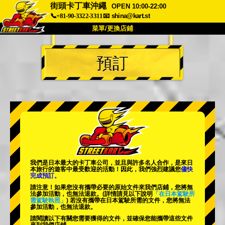
街頭卡丁車沖繩
OPEN 10:00-22:00
📞+81-90-3322-3311
📧
shina@kart.st
菜單/更換店鋪
首頁
預訂
關於
規格
價格
交通方式
顧客聲音
常見問題
公司
預訂
更換店鋪
東京 品川 #1
東京 秋葉原 #1
東京 秋葉原 #2
東京 澀谷
我們是日本最大的卡丁車公司，並且與
許多名人
合作，是來日
東京 澀谷附店
東京灣
本旅行的遊客中
最受歡迎的活動
！因此，我們強烈建議您
儘快
完成預訂。
東京 淺草
大阪
請注意！如果您沒有攜帶必要的原始文件來我們店鋪，您將無
法參加活動，也無法退款。
(詳情請見以下說明
「在日本駕駛所
需駕駛執照」
) 若沒有攜帶在日本駕駛所需的文件，您將無法
沖繩
參加活動，也無法退款。
請閱讀以下有關您需要獲得的文件，並確保您能攜帶這些文件