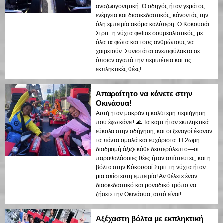
αναζωογονητική. Ο οδηγός ήταν γεμάτος
ενέργεια και διασκεδαστικός, κάνοντάς την
όλη εμπειρία ακόμα καλύτερη. Ο Κοκουσάι
Στριτ τη νύχτα φeltσε σουρεαλιστικός, με
όλα τα φώτα και τους ανθρώπους να
χαιρετούν. Συνιστάται ανεπιφύλακτα σε
όποιον αγαπά την περιπέτεια και τις
εκπληκτικές θέες!
Απαραίτητο να κάνετε στην
Οκινάουα!
Αυτή ήταν μακράν η καλύτερη περιήγηση
που έχω κάνει! 🌊 Τα καρτ ήταν εκπληκτικά
εύκολα στην οδήγηση, και οι ξεναγοί έκαναν
τα πάντα ομαλά και ευχάριστα. Η 2ωρη
διαδρομή άξιζε κάθε δευτερόλεπτο—οι
παραθαλάσσιες θέες ήταν απίστευτες, και η
βόλτα στην Κόκουσαϊ Στριτ τη νύχτα ήταν
μια απίστευτη εμπειρία! Αν θέλετε έναν
διασκεδαστικό και μοναδικό τρόπο να
ζήσετε την Οκινάουα, αυτό είναι!
Αξέχαστη βόλτα με εκπληκτική