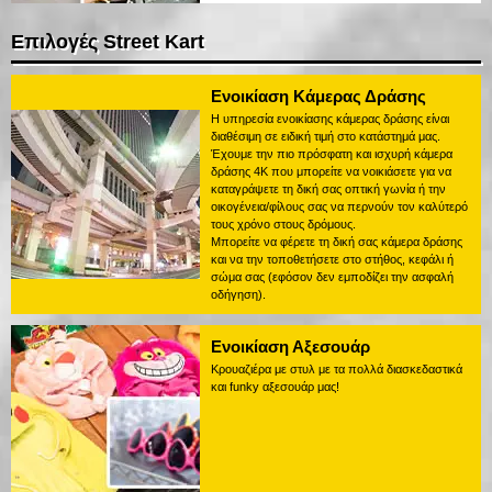
Επιλογές Street Kart
Ενοικίαση Κάμερας Δράσης
Η υπηρεσία ενοικίασης κάμερας δράσης είναι
διαθέσιμη σε ειδική τιμή στο κατάστημά μας.
Έχουμε την πιο πρόσφατη και ισχυρή κάμερα
δράσης 4K που μπορείτε να νοικιάσετε για να
καταγράψετε τη δική σας οπτική γωνία ή την
οικογένεια/φίλους σας να περνούν τον καλύτερό
τους χρόνο στους δρόμους.
Μπορείτε να φέρετε τη δική σας κάμερα δράσης
και να την τοποθετήσετε στο στήθος, κεφάλι ή
σώμα σας (εφόσον δεν εμποδίζει την ασφαλή
οδήγηση).
Ενοικίαση Αξεσουάρ
Κρουαζιέρα με στυλ με τα πολλά διασκεδαστικά
και funky αξεσουάρ μας!