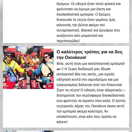
δρόμων. Οι οδηγοί ήταν πολύ φιλικοί και
φρόντισαν να έχουμε μια άνετη και
διασκεδαστική εμπειρία. Ο δρόμος
Κοκουσάι τη νύχτα ήταν γεμάτος ζωή,
κάνοντάς την βόλτα ακόμα πιο
συναρπαστική. Ιδανικό για ζευγάρια που
αναζητούν κάτι ρομαντικό και
περιπετειώδες!
Ο καλύτερος τρόπος για να δεις
την Οκινάουα!
Φίλε, αυτή ήταν μια καταπληκτική εμπειρία!
🚗💨 Η 2ωρη διαδρομή μας έδωσε
εκπληκτική θέα της ακτής, μια ομαλή
οδήγηση κοντά στο αεροδρόμιο και μια
ηλεκτρισμένη διέλευση από τον Κόκουσαϊ
Στριτ τη νύχτα! Ο οδηγός ήταν εξαιρετικός—
διατηρούσε την ατμόσφαιρα διασκεδαστική
ενώ φρόντιζε να είμαστε όλοι καλά. Ο ζεστός
νυχτερινός αέρας της Οκινάουα έκανε αυτή
την εμπειρία ακόμα καλύτερη. Αν
επισκέπτεστε, είναι κάτι που πρέπει να
κάνετε!