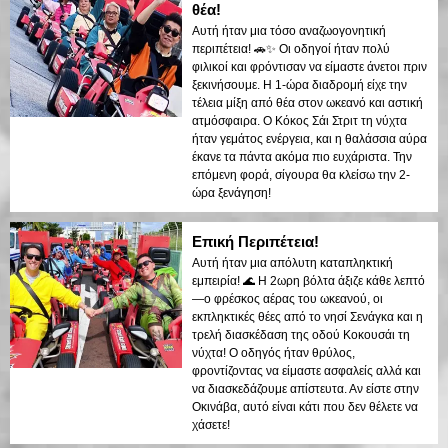
θέα!
Αυτή ήταν μια τόσο αναζωογονητική
περιπέτεια! 🚗✨ Οι οδηγοί ήταν πολύ
φιλικοί και φρόντισαν να είμαστε άνετοι πριν
ξεκινήσουμε. Η 1-ώρα διαδρομή είχε την
τέλεια μίξη από θέα στον ωκεανό και αστική
ατμόσφαιρα. Ο Κόκος Σάι Στριτ τη νύχτα
ήταν γεμάτος ενέργεια, και η θαλάσσια αύρα
έκανε τα πάντα ακόμα πιο ευχάριστα. Την
επόμενη φορά, σίγουρα θα κλείσω την 2-
ώρα ξενάγηση!
Επική Περιπέτεια!
Αυτή ήταν μια απόλυτη καταπληκτική
εμπειρία! 🌊 Η 2ωρη βόλτα άξιζε κάθε λεπτό
—ο φρέσκος αέρας του ωκεανού, οι
εκπληκτικές θέες από το νησί Σενάγκα και η
τρελή διασκέδαση της οδού Κοκουσάι τη
νύχτα! Ο οδηγός ήταν θρύλος,
φροντίζοντας να είμαστε ασφαλείς αλλά και
να διασκεδάζουμε απίστευτα. Αν είστε στην
Οκινάβα, αυτό είναι κάτι που δεν θέλετε να
χάσετε!