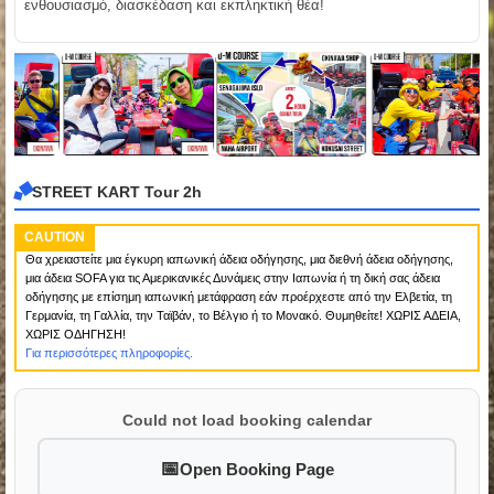
ενθουσιασμό, διασκέδαση και εκπληκτική θέα!
STREET KART Tour 2h
CAUTION
Θα χρειαστείτε μια έγκυρη ιαπωνική άδεια οδήγησης, μια διεθνή άδεια οδήγησης,
μια άδεια SOFA για τις Αμερικανικές Δυνάμεις στην Ιαπωνία ή τη δική σας άδεια
οδήγησης με επίσημη ιαπωνική μετάφραση εάν προέρχεστε από την Ελβετία, τη
Γερμανία, τη Γαλλία, την Ταϊβάν, το Βέλγιο ή το Μονακό. Θυμηθείτε! ΧΩΡΙΣ ΑΔΕΙΑ,
ΧΩΡΙΣ ΟΔΗΓΗΣΗ!
Για περισσότερες πληροφορίες.
Could not load booking calendar
Open Booking Page