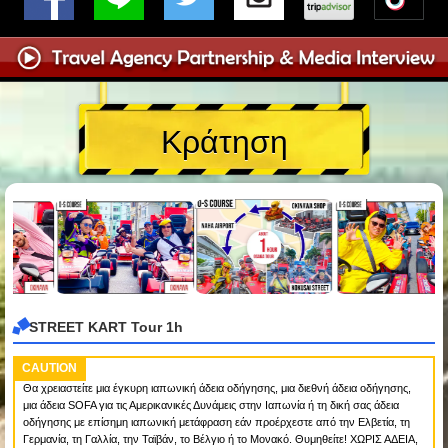
Κράτηση
STREET KART Tour 1h
CAUTION
Θα χρειαστείτε μια έγκυρη ιαπωνική άδεια οδήγησης, μια διεθνή άδεια οδήγησης,
μια άδεια SOFA για τις Αμερικανικές Δυνάμεις στην Ιαπωνία ή τη δική σας άδεια
οδήγησης με επίσημη ιαπωνική μετάφραση εάν προέρχεστε από την Ελβετία, τη
Γερμανία, τη Γαλλία, την Ταϊβάν, το Βέλγιο ή το Μονακό. Θυμηθείτε! ΧΩΡΙΣ ΑΔΕΙΑ,