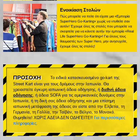
Ενοικίαση Στολών
Πώς μπορείτε να πείτε ότι είχατε μια «Εμπειρία
SuperHero Go-Karting» χωρίς να ντυθείτε σαν
αυτόν! Έχουμε όλες τις στολές που μπορείτε να
σκεφτείτε για να κάνετε αυτήν την εμπειρία «Real
Life SuperHero Go-Karting»! Για όλους τους
θαυμαστές των Super Hero, μην ανησυχείτε,
έχουμε όλες τις στολές!
ΠΡΟΣΟΧΗ
Το ειδικά κατασκευασμένο go-kart της
Street Kart είναι για τους δρόμους στην Ιαπωνία. Θα
χρειαστείτε έγκυρη ιαπωνική άδεια οδήγησης, ή
διεθνή άδεια
οδήγησης
, ή άδεια SOFA για τις αμερικανικές δυνάμεις στην
Ιαπωνία, ή τη δική σας άδεια οδήγησης και μια επίσημη
ιαπωνική μετάφραση της άδειας αν είστε από την Ελβετία, τη
Γερμανία, τη Γαλλία, την Ταϊβάν, το Βέλγιο, το Μονακό.
Θυμηθείτε! ΧΩΡΙΣ ΑΔΕΙΑ ΔΕΝ ΟΔΗΓΕΙΤΕ!!
Για περισσότερες
πληροφορίες
.