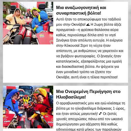
Μια αναζωογονητική και
συναρπαστική βόλτα!
Αυτό ήταν το αποκορύφωμα του ταξιδιού
μου στην Οκινάβα! 🌊 Η 2ωρη βόλτα άξιζε
πραγματικά—η φρέσκια θαλάσσια αύρα
καθώς περνούσαμε δίπλα από το νησί
Σενάγκα ήταν απόλυτη ευτυχία. Η ενέργεια
στην Κόκουσαϊ Στριτ τη νύχτα ήταν
απίστευτη, με ανθρώπους να χαιρετούν και
να βγάζουν φωτογραφίες. Ο ξεναγός ήταν
καταπληκτικός, εξασφαλίζοντας μια ομαλή
και διασκεδαστική βόλτα. Αν ψάχνετε για
έναν μοναδικό τρόπο να ζήσετε την
Οκινάβα, αυτή είναι η τέλεια περιπέτεια!
Μια Ονειρεμένη Περιήγηση στο
Ηλιοβασίλεμα!
Ο αρραβωνιαστικός μου και εγώ κλείσαμε τη
βόλτα με το ηλιοβασίλεμα διάρκειας 1 ώρας,
και ήταν απλώς μαγευτική! 💕 Οι ζεστές
χρυσές αποχρώσεις πάνω από τον ωκεανό
δημιούργησαν μια αξέχαστη θέα καθώς
οδηγούσαμε κατά μήκος των παραλιακών