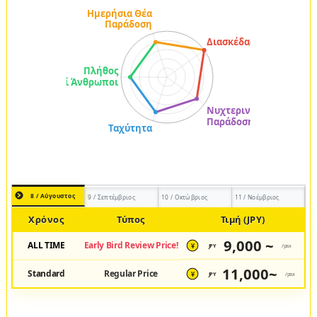
8 / Αύγουστος
9 / Σεπτέμβριος
10 / Οκτώβριος
11 / Νοέμβριος
Χρόνος
Τύπος
Τιμή (JPY)
9,000 ~
ALL TIME
Early Bird Review Price!
JPY
/pax
¥
11,000~
Standard
Regular Price
JPY
/pax
¥