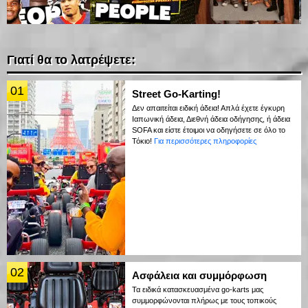
Γιατί θα το λατρέψετε:
01
Street Go-Karting!
Δεν απαιτείται ειδική άδεια! Απλά έχετε έγκυρη
Ιαπωνική άδεια, Διεθνή άδεια οδήγησης, ή άδεια
SOFA και είστε έτοιμοι να οδηγήσετε σε όλο το
Τόκιο!
Για περισσότερες πληροφορίες
02
Ασφάλεια και συμμόρφωση
Τα ειδικά κατασκευασμένα go-karts μας
συμμορφώνονται πλήρως με τους τοπικούς