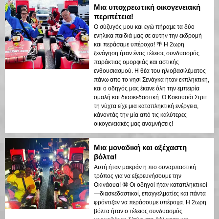
Μια υποχρεωτική οικογενειακή
περιπέτεια!
Ο σύζυγός μου και εγώ πήραμε τα δύο
ενήλικα παιδιά μας σε αυτήν την εκδρομή
και περάσαμε υπέροχα! 🌴 Η 2ωρη
ξενάγηση ήταν ένας τέλειος συνδυασμός
παράκτιας ομορφιάς και αστικής
ενθουσιασμού. Η θέα του ηλιοβασιλέματος
πάνω από το νησί Σενάγκα ήταν εκπληκτική,
και ο οδηγός μας έκανε όλη την εμπειρία
ομαλή και διασκεδαστική. Ο Κοκουσάι Στριτ
τη νύχτα είχε μια καταπληκτική ενέργεια,
κάνοντάς την μία από τις καλύτερες
οικογενειακές μας αναμνήσεις!
Μια μοναδική και αξέχαστη
βόλτα!
Αυτή ήταν μακράν η πιο συναρπαστική
τρόπος για να εξερευνήσουμε την
Οκινάουα! 🤩 Οι οδηγοί ήταν καταπληκτικοί
—διασκεδαστικοί, επαγγελματίες και πάντα
φρόντιζαν να περάσουμε υπέροχα. Η 2ωρη
βόλτα ήταν ο τέλειος συνδυασμός