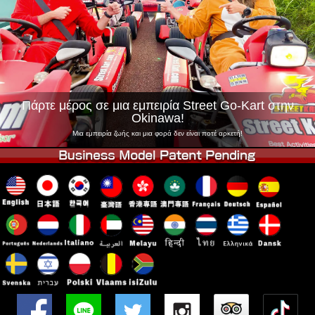
Εταιρεία
Κράτηση
Αλλαγή Καταστήματος
Τόκιο Σινάγαουα #1
Τόκιο Ακίχαμπαρα #1
Τόκιο Ακίχαμπαρα #2
Τόκιο Σιμπούγια
Τόκιο Σιμπούγια Annex
Τόκιο Κόλπος
Πάρτε μέρος σε μια εμπειρία Street Go-Kart στην
Okinawa!
Τόκιο Ασακούσα
Οσάκα
Μια εμπειρία ζωής και μια φορά δεν είναι ποτέ αρκετή!
Οκινάουα