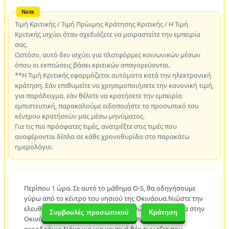
Τιμή Κριτικής / Τιμή Πρώιμης Κράτησης Κριτικής / Η Τιμή
Κριτικής ισχύει όταν σχεδιάζετε να μοιραστείτε την εμπειρία
σας.
Ωστόσο, αυτό δεν ισχύει για πλατφόρμες κοινωνικών μέσων
όπου οι εκπτώσεις βάσει κριτικών απαγορεύονται.
**Η Τιμή Κριτικής εφαρμόζεται αυτόματα κατά την ηλεκτρονική
κράτηση. Εάν επιθυμείτε να χρησιμοποιήσετε την κανονική τιμή,
για παράδειγμα, εάν θέλετε να κρατήσετε την εμπειρία
εμπιστευτική, παρακαλούμε ειδοποιήστε το προσωπικό του
κέντρου κρατήσεών μας μέσω μηνύματος.
Για τις πιο πρόσφατες τιμές, ανατρέξτε στις τιμές που
αναφέρονται δίπλα σε κάθε χρονοθυρίδα στο παρακάτω
ημερολόγιο.
Περίπου 1 ώρα. Σε αυτό το μάθημα O-S, θα οδηγήσουμε
γύρω από το κέντρο του νησιού της Οκινάουα.Νιώστε την
ελευθερία του ανοιχτού δρόμου καθώς κάνετε βόλτα στην
Συμβουλές προσωπικού
Κράτηση
Οκινάβα με ένα γκο-καρτ! Περάστε μπροστά από το
αεροδρόμιο Νάχα για μια κοντινή θέα των τζετ που