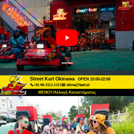
Street Kart Okinawa
OPEN 10:00-22:00
📞+81-90-3322-3311
📧
shina@kart.st
ΜΕΝΟΥ/Αλλαγή Καταστήματος
ΚΥΡΙΩΣ
Σχετικά
Προδιαγραφές
Τιμές
Πρόσβαση
Αναφορές
Συχνές Ερωτήσεις