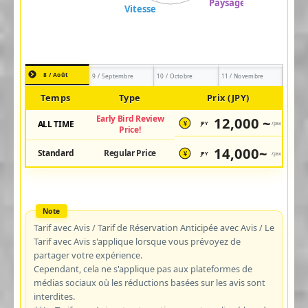
8 / Août
9 / Septembre
10 / Octobre
11 / Novembre
Temps
Type
Prix (JPY)
Early Bird Review
12,000 ~
ALL TIME
JPY
/pax
¥
Price!
14,000~
Standard
Regular Price
JPY
/pax
¥
Tarif avec Avis / Tarif de Réservation Anticipée avec Avis / Le
Tarif avec Avis s'applique lorsque vous prévoyez de
partager votre expérience.
Cependant, cela ne s'applique pas aux plateformes de
médias sociaux où les réductions basées sur les avis sont
interdites.