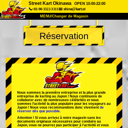
Street Kart Okinawa
OPEN 10:00-22:00
📞+81-90-3322-3311
📧
shina@kart.st
MENU/Changer de Magasin
ACCUEIL
Réservation
À Propos
Caractéristiques
Tarifs
Accès
Avis
FAQ
Entreprise
Réservation
Changer de Magasin
Tokyo Shinagawa
Tokyo Akihabara#1
Tokyo Akihabara#2
Tokyo Shibuya
Nous sommes la
première entreprise
et
la plus grande
Tokyo Shibuya Annexe
Baie de Tokyo
entreprise de karting
au Japon ! Nous continuons de
collaborer avec
de nombreuses célébrités
et nous
sommes l’
activité la plus populaire
pour les voyageurs au
Tokyo Asakusa
Osaka
Japon ! Nous vous recommandons donc vivement
de
réserver dès que possible.
Okinawa
Attention ! Si vous arrivez à notre magasin sans les
documents originaux nécessaires pour conduire au
Japon, vous ne pourrez pas participer à l'activité et vous