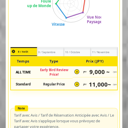
8 / Août
9 / Septembre
10 / Octobre
11 / Novembre
Temps
Type
Prix (JPY)
Early Bird Review
9,000 ~
ALL TIME
JPY
/pax
¥
Price!
11,000~
Standard
Regular Price
JPY
/pax
¥
Tarif avec Avis / Tarif de Réservation Anticipée avec Avis / Le
Tarif avec Avis s'applique lorsque vous prévoyez de
partager votre expérience.