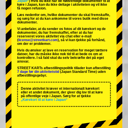
Japan“
) Hvis du ikke har de nødvendige dokumenter til at
køre i Japan, kan du ikke deltage i aktiviteten og vil ikke
få nogen refusion.
Læs nedenfor om, hvilke dokumenter du skal fremskaffe,
og sørg for at du kan ankomme til vores butik med disse
dokumenter.
Vi anbefaler, at du sender os fotos af dit kørekort og de
dokumenter, du har fremskaffet, efter at du har
reserveret vores aktivitet via chat eller e-mail
(
license@streetkart.com
), så vi kan tjekke på forhånd,
om der er problemer.
Hvis du ønsker at lave en reservation for meget tættere
datoer, har du måske ikke nok tid til at bede os om at
kontrollere. I så fald skal du selv bekræfte det på eget
ansvar.
STREET KARTs afbestillingspolitik tillader kun afbestilling
7 dage før din aktivitetstid
(Japan Standard Time) uden
afbestillingsgebyr.
Denne aktivitet kræver et internationalt kørekort
eller et andet dokument, der giver dig lov til at køre
på offentlige veje i Japan. Sørg for at tjekke
„Kørekort til at køre i Japan“