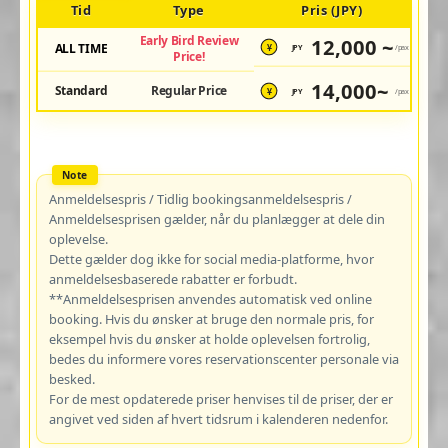
Tid
Type
Pris (JPY)
Early Bird Review
12,000 ~
ALL TIME
JPY
/pax
¥
Price!
14,000~
Standard
Regular Price
JPY
/pax
¥
Anmeldelsespris / Tidlig bookingsanmeldelsespris /
Anmeldelsesprisen gælder, når du planlægger at dele din
oplevelse.
Dette gælder dog ikke for social media-platforme, hvor
anmeldelsesbaserede rabatter er forbudt.
**Anmeldelsesprisen anvendes automatisk ved online
booking. Hvis du ønsker at bruge den normale pris, for
eksempel hvis du ønsker at holde oplevelsen fortrolig,
bedes du informere vores reservationscenter personale via
besked.
For de mest opdaterede priser henvises til de priser, der er
angivet ved siden af hvert tidsrum i kalenderen nedenfor.