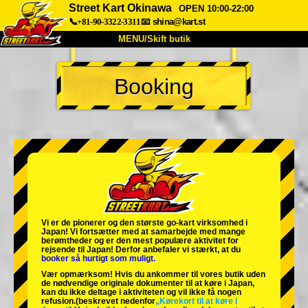
Street Kart Okinawa
OPEN 10:00-22:00
📞+81-90-3322-3311
📧
shina@kart.st
MENU/Skift butik
TOP
Booking
Om
Specifikationer
Pris
Adgang
Stemme
FAQ
Virksomhed
Booking
Skift butik
Tokyo Shinagawa
Tokyo Akihabara#1
Tokyo Akihabara#2
Tokyo Shibuya
Vi er de
pionerer
og
den største go-kart virksomhed
i
Tokyo Shibuya Annex
Tokyo Bay
Japan! Vi fortsætter med at samarbejde med
mange
berømtheder
og er den
mest populære aktivitet
for
rejsende til Japan! Derfor anbefaler vi stærkt, at du
Tokyo Asakusa
Osaka
booker så hurtigt som muligt.
Vær opmærksom! Hvis du ankommer til vores butik uden
Okinawa
de nødvendige originale dokumenter til at køre i Japan,
kan du ikke deltage i aktiviteten og vil ikke få nogen
refusion.
(beskrevet nedenfor
„Kørekort til at køre i