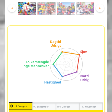
<
>
8 / August
9 / September
10 / Oktober
11 / November