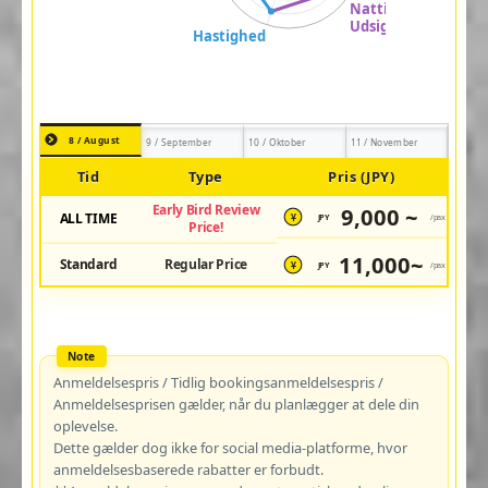
8 / August
9 / September
10 / Oktober
11 / November
Tid
Type
Pris (JPY)
Early Bird Review
9,000 ~
ALL TIME
JPY
/pax
¥
Price!
11,000~
Standard
Regular Price
JPY
/pax
¥
Anmeldelsespris / Tidlig bookingsanmeldelsespris /
Anmeldelsesprisen gælder, når du planlægger at dele din
oplevelse.
Dette gælder dog ikke for social media-platforme, hvor
anmeldelsesbaserede rabatter er forbudt.