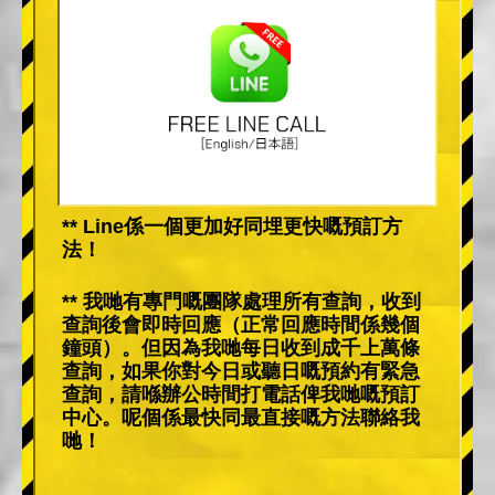
** Line係一個更加好同埋更快嘅預訂方
法！
** 我哋有專門嘅團隊處理所有查詢，收到
查詢後會即時回應（正常回應時間係幾個
鐘頭）。但因為我哋每日收到成千上萬條
查詢，如果你對今日或聽日嘅預約有緊急
查詢，請喺辦公時間打電話俾我哋嘅預訂
中心。呢個係最快同最直接嘅方法聯絡我
哋！