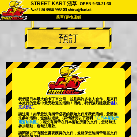
STREET KART 淺草
OPEN 9:30-21:30
📞+81-80-9988-9988
📧
shina@kart.st
菜單/更換店鋪
首頁
預訂
關於
規格
價格
交通方式
顧客聲音
常見問題
公司
預訂
更換店鋪
東京 品川 #1
東京 秋葉原 #1
東京 秋葉原 #2
東京 澀谷
我們是日本最大的卡丁車公司，並且與
許多名人
合作，是來日
東京 澀谷附店
東京灣
本旅行的遊客中
最受歡迎的活動
！因此，我們強烈建議您
儘快
完成預訂。
東京 淺草
大阪
請注意！如果您沒有攜帶必要的原始文件來我們店鋪，您將無
法參加活動，也無法退款。
(詳情請見以下說明
「在日本駕駛所
需駕駛執照」
) 若沒有攜帶在日本駕駛所需的文件，您將無法
沖繩
參加活動，也無法退款。
請閱讀以下有關您需要獲得的文件，並確保您能攜帶這些文件