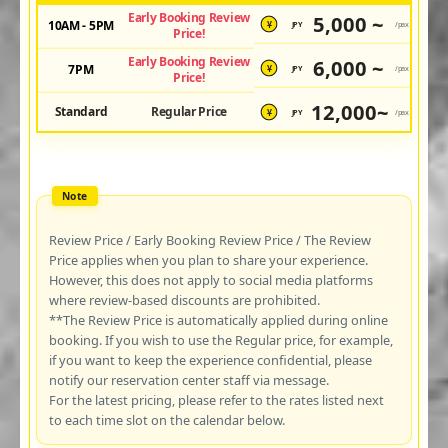
Early Booking Review
5,000 ~
10AM - 5PM
JPY
/pax
¥
Price!
Early Booking Review
6,000 ~
7PM
JPY
/pax
¥
Price!
12,000~
Standard
Regular Price
JPY
/pax
¥
Review Price / Early Booking Review Price / The Review
Price applies when you plan to share your experience.
However, this does not apply to social media platforms
where review-based discounts are prohibited.
**The Review Price is automatically applied during online
booking. If you wish to use the Regular price, for example,
if you want to keep the experience confidential, please
notify our reservation center staff via message.
For the latest pricing, please refer to the rates listed next
to each time slot on the calendar below.