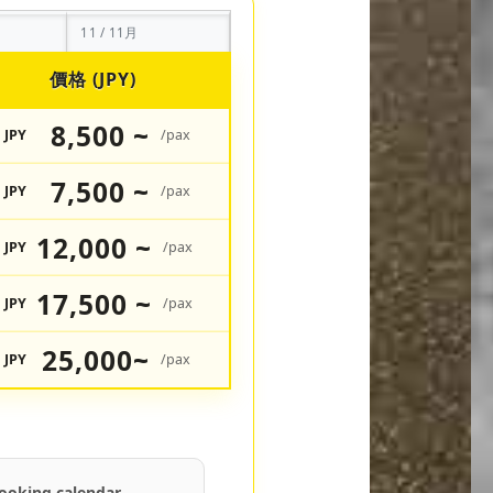
11 / 11月
價格 (JPY)
8,500 ~
JPY
/pax
7,500 ~
JPY
/pax
12,000 ~
JPY
/pax
17,500 ~
JPY
/pax
25,000~
JPY
/pax
ooking calendar