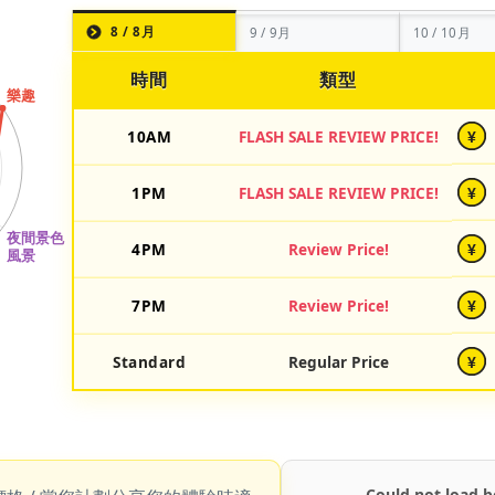
8 / 8月
9 / 9月
10 / 10月
時間
類型
10AM
FLASH SALE REVIEW PRICE!
¥
1PM
FLASH SALE REVIEW PRICE!
¥
4PM
Review Price!
¥
7PM
Review Price!
¥
Standard
Regular Price
¥
Could not load b