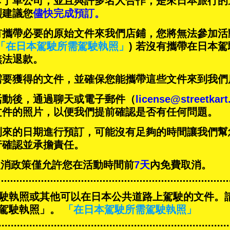
卡丁車公司，並且與
許多名人
合作，是來日本旅行的
烈建議您
儘快完成預訂。
有攜帶必要的原始文件來我們店鋪，您將無法參加活
「在日本駕駛所需駕駛執照」
) 若沒有攜帶在日本
無法退款。
需要獲得的文件，並確保您能攜帶這些文件來到我們
活動後，通過聊天或電子郵件（
license@streetkar
文件的照片，以便我們提前確認是否有任何問題。
到來的日期進行預訂，可能沒有足夠的時間讓我們幫
行確認並承擔責任。
T的取消政策僅允許您在活動時間前
7天
內免費取消。
駛執照或其他可以在日本公共道路上駕駛的文件。
駕駛執照」。
「在日本駕駛所需駕駛執照」